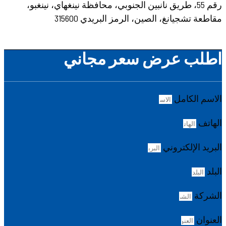
رقم 55، طريق نانبين الجنوبي، محافظة نينغهاي، نينغبو،
مقاطعة تشجيانغ، الصين، الرمز البريدي 315600
اطلب عرض سعر مجاني
الاسم الكامل
الهاتف
البريد الإلكتروني
البلد
الشركة
العنوان