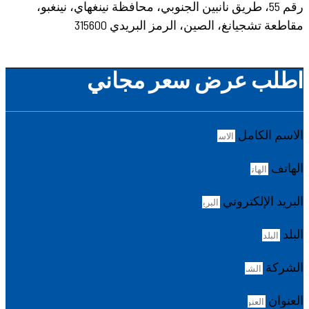
رقم 55، طريق نانبين الجنوبي، محافظة نينغهاي، نينغبو،
مقاطعة تشجيانغ، الصين، الرمز البريدي 315600
اطلب عرض سعر مجاني
الاسم الكامل
الهاتف
البريد الإلكتروني
البلد
الشركة
العنوان